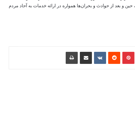
ن و بعد از حوادث و بحران‌ها همواره در ارائه خدمات به آحاد مردم
امبلر
‫پین‌ترست
‫رددیت
‫VKontakte
اشتراک گذاری از طریق ایمیل
چاپ