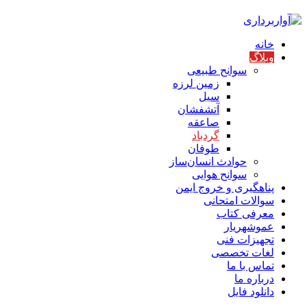
خانه
وبلاگ
سوانح طبیعی
زمین لرزه
سیل
آتشفشان
صاعقه
گردباد
طوفان
حوادث انسان‌ساز
سوانح هوایی
پناهگیری و خروج ایمن
سوالات امتحانی
معرفی کتاب
عموشهریار
تجهیزات فنی
لغات تخصصی
تماس با ما
درباره ما
دانلود فایل