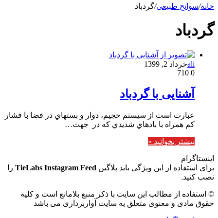
خانه
/
سوانح طبیعی
/
گردباد
گردباد
ali
خرداد 2, 1399
710
0
آشنایی با گردباد
عبارت است از سيستم حجيم،‌ دوار و بسته‎اي در فضا با فشار
كم همراه با بادهاي شديدي كه در جهت…
بیشتر بخوانید »
اینستاگرام
برای استفاده از این ویژگی باید پلاگین
TieLabs Instagram Feed
را
نصب کنید.
© استفاده از مطالب این سایت با ذکر منبع بلامانع است و کلیه
حقوق مادی و معنوی متعلق به سایت آواربرداری می باشد