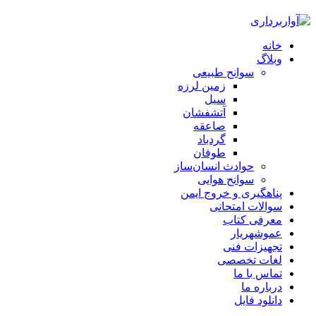
خانه
وبلاگ
سوانح طبیعی
زمین لرزه
سیل
آتشفشان
صاعقه
گردباد
طوفان
حوادث انسان‌ساز
سوانح هوایی
پناهگیری و خروج ایمن
سوالات امتحانی
معرفی کتاب
عموشهریار
تجهیزات فنی
لغات تخصصی
تماس با ما
درباره ما
دانلود فایل