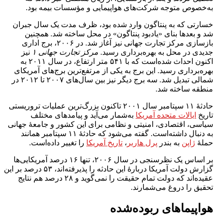
به‌خصوص متوجه شرکت‌های هواپیمایی و مؤسسات بیمه بود.
خسارتی که به پنتاگون وارد شده بود، ظرف مدت یک سال جبران
شد و بعدها بنای «یادبود پنتاگون» در محل ساخته شد. همچنین
بازسازی مرکز تجارت جهانی نیز آغاز شد. در ۲۰۰۶، برج اداری
جدیدی در محل به بهره‌برداری رسید.
مرکز تجارت جهانی ۱
نیز
اکنون احداث شده‌است که با ۵۴۱ متر ارتفاع، در سال ۲۰۱۱ به
بهره‌برداری رسید. این برج به یکی از مرتفع‌ترین برج‌های آمریکای
شمالی تبدیل شد. سه برج دیگر نیز بین سال‌های ۲۰۰۷ تا ۲۰۱۲ در
منطقه ساخته شد.
حادثهٔ ۱۱ سپتامبر سال ۲۰۰۱ تاکنون بزرگ‌ترین عملیات تروریستی
تاریخ
ایالات متحده آمریکا
به‌شمار می‌آید و پیامدهای مختلف
سیاسی، اقتصادی، امنیتی و نظامی برای این کشور و جامعهٔ جهانی
به دنبال داشته‌است. گفته می‌شود که حادثهٔ ۱۱ سپتامبر همانند
حملهٔ
ژاپن
به بندر
پرل هاربر
،
تاریخ آمریکا
را تغییر داده‌است.
بر اساس یک نظرسنجی در سال ۲۰۰۶، تنها ۱۶ درصد آمریکایی‌ها
گزارش دولت آمریکا دربارهٔ این حادثه را پذیرفته‌اند، ۵۳ درصد بر این
عقیده‌اند که دولت تمام حقیقت را نمی‌گوید و ۲۸ درصد هم نتایج
تحقیق را دروغ می‌شمارند.
هواپیماهای ربوده‌شده