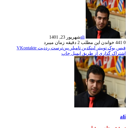
ali
شهریور 23, 1401
0
441
خواندن این مطلب 2 دقیقه زمان میبرد
فیس بوک
توییتر
لینکدین
‫تامبلر
‫پین‌ترست
‫رددیت
‫VKontakte
اشتراک گذاری از طریق ایمیل
چاپ
ali