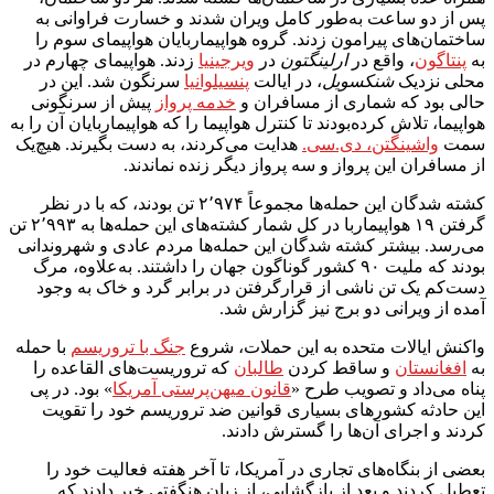
پس از دو ساعت به‌طور کامل ویران شدند و خسارت فراوانی به
ساختمان‌های پیرامون زدند. گروه هواپیماربایان هواپیمای سوم را
به
پنتاگون
، واقع در
ارلینگتون
در
ویرجینیا
زدند. هواپیمای چهارم در
محلی نزدیک
شنکسویل
، در ایالت
پنسیلوانیا
سرنگون شد. این در
حالی بود که شماری از مسافران و
خدمه پرواز
پیش از سرنگونی
هواپیما، تلاش کرده‌بودند تا کنترل هواپیما را که هواپیماربایان آن را به
سمت
واشینگتن، دی.سی.
هدایت می‌کردند، به دست بگیرند. هیچ‌یک
از مسافران این پرواز و سه پرواز دیگر زنده نماندند.
کشته شدگان این حمله‌ها مجموعاً ۲٬۹۷۴ تن بودند، که با در نظر
گرفتن ۱۹ هواپیماربا در کل شمار کشته‌های این حمله‌ها به ۲٬۹۹۳ تن
می‌رسد. بیشتر کشته شدگان این حمله‌ها مردم عادی و شهروندانی
بودند که ملیت ۹۰ کشور گوناگون جهان را داشتند. به‌علاوه، مرگ
دست‌کم یک تن ناشی از قرارگرفتن در برابر گرد و خاک به وجود
آمده از ویرانی دو برج نیز گزارش شد.
واکنش ایالات متحده به این حملات، شروع
جنگ با تروریسم
با حمله
به
افغانستان
و ساقط کردن
طالبان
که تروریست‌های القاعده را
پناه می‌داد و تصویب طرح «
قانون میهن‌پرستی آمریکا
» بود. در پی
این حادثه کشورهای بسیاری قوانین ضد تروریسم خود را تقویت
کردند و اجرای آن‌ها را گسترش دادند.
بعضی از بنگاه‌های تجاری در آمریکا، تا آخر هفته فعالیت خود را
تعطیل کردند و بعد از بازگشایی، از زیان هنگفتی خبر دادند که