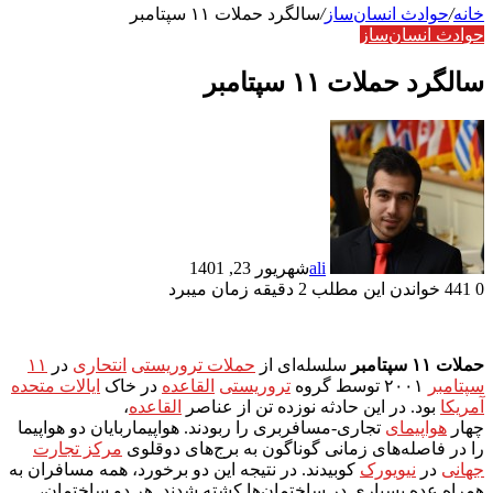
خانه
/
حوادث انسان‌ساز
/
سالگرد حملات ۱۱ سپتامبر
حوادث انسان‌ساز
سالگرد حملات ۱۱ سپتامبر
ali
شهریور 23, 1401
0
441
خواندن این مطلب 2 دقیقه زمان میبرد
حملات ۱۱ سپتامبر
سلسله‌ای از
حملات تروریستی
انتحاری
در
۱۱
سپتامبر
۲۰۰۱ توسط گروه
تروریستی
القاعده
در خاک
ایالات متحده
آمریکا
بود. در این حادثه نوزده تن از عناصر
القاعده
،
چهار
هواپیمای
تجاری-مسافربری را ربودند. هواپیماربایان دو هواپیما
را در فاصله‌های زمانی گوناگون به برج‌های دوقلوی
مرکز تجارت
جهانی
در
نیویورک
کوبیدند. در نتیجه این دو برخورد، همه مسافران به
همراه عده بسیاری در ساختمان‌ها کشته شدند. هر دو ساختمان،