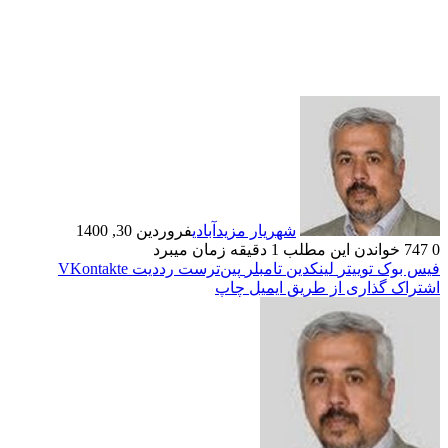
شهریار مزیدآبادی
فروردین 30, 1400
0
747
خواندن این مطلب 1 دقیقه زمان میبرد
فیس بوک
توییتر
لینکدین
‫تامبلر
‫پین‌ترست
‫رددیت
‫VKontakte
اشتراک گذاری از طریق ایمیل
چاپ