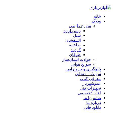
خانه
وبلاگ
سوانح طبیعی
زمین لرزه
سیل
آتشفشان
صاعقه
گردباد
طوفان
حوادث انسان‌ساز
سوانح هوایی
پناهگیری و خروج ایمن
سوالات امتحانی
معرفی کتاب
عموشهریار
تجهیزات فنی
لغات تخصصی
تماس با ما
درباره ما
دانلود فایل